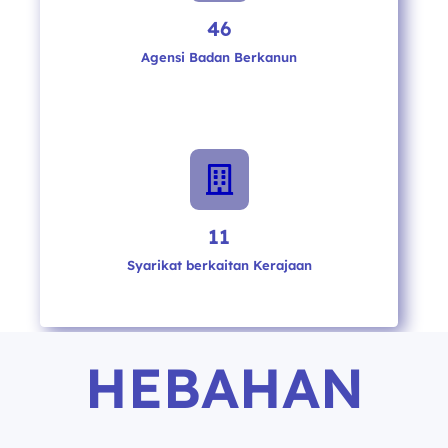
46
Agensi Badan Berkanun

11
Syarikat berkaitan Kerajaan
HEBAHAN