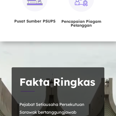
Pusat Sumber PSUPS
Pencapaian Piagam
Pelanggan
Pemain
Video
Fakta Ringkas
Pejabat Setiausaha Persekutuan
Sarawak bertanggungjawab