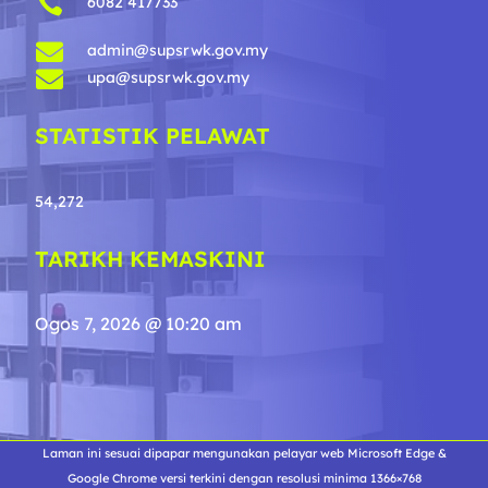

6082 417733

admin@supsrwk.gov.my

upa@supsrwk.gov.my
STATISTIK PELAWAT
54,272
TARIKH KEMASKINI
Ogos 7, 2026 @ 10:20 am
Laman ini sesuai dipapar mengunakan pelayar web Microsoft Edge &
Google Chrome versi terkini dengan resolusi minima 1366×768