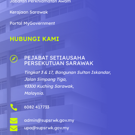
Jabatan Perkhidmatan Awam
Kerajaan Sarawak
Portal MyGovernment
HUBUNGI KAMI
PEJABAT SETIAUSAHA

PERSEKUTUAN SARAWAK
Tingkat 3 & 17, Bangunan Sultan Iskandar,
Jalan Simpang Tiga,
93300 Kuching Sarawak,
Malaysia.

6082 417733

admin@supsrwk.gov.my

upa@supsrwk.gov.my