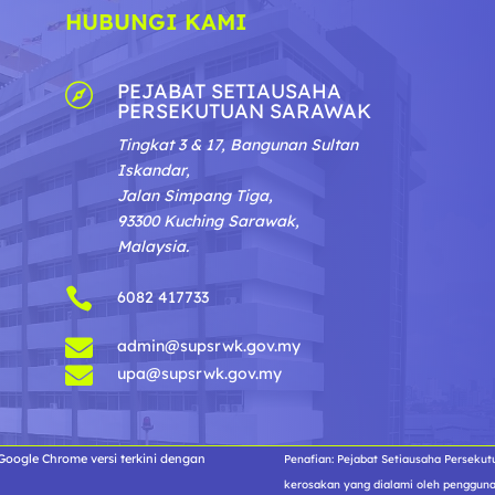
HUBUNGI KAMI
PEJABAT SETIAUSAHA

PERSEKUTUAN SARAWAK
Tingkat 3 & 17, Bangunan Sultan
Iskandar,
Jalan Simpang Tiga,
93300 Kuching Sarawak,
Malaysia.

6082 417733

admin@supsrwk.gov.my

upa@supsrwk.gov.my
oogle Chrome versi terkini dengan
Penafian: Pejabat Setiausaha Perseku
kerosakan yang dialami oleh penggun