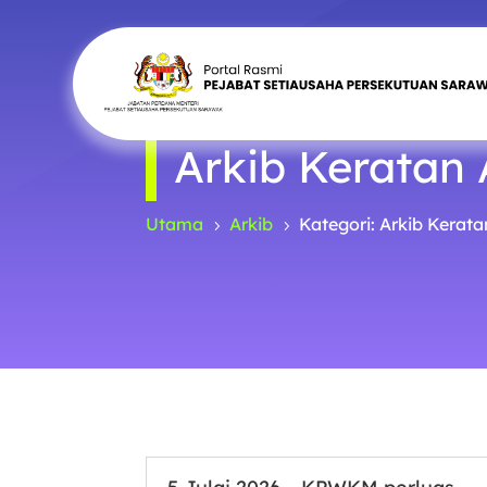
Arkib Keratan
Utama
Arkib
Kategori: Arkib Kerat
5
5