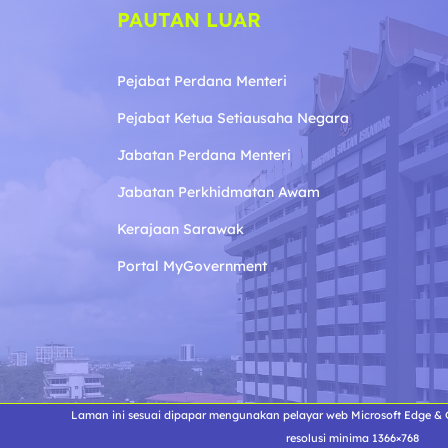
PAUTAN LUAR
Pejabat Perdana Menteri
Pejabat Ketua Setiausaha Negara
Jabatan Perdana Menteri
Jabatan Perkhidmatan Awam
Kerajaan Sarawak
Portal MyGovernment
Laman ini sesuai dipapar mengunakan pelayar web Microsoft Edge & G
resolusi minima 1366×768