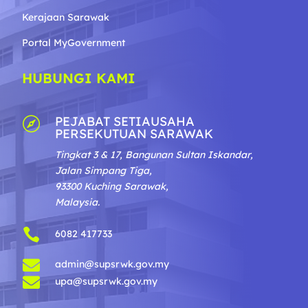
Kerajaan Sarawak
Portal MyGovernment
HUBUNGI KAMI
PEJABAT SETIAUSAHA

PERSEKUTUAN SARAWAK
Tingkat 3 & 17, Bangunan Sultan Iskandar,
Jalan Simpang Tiga,
93300 Kuching Sarawak,
Malaysia.

6082 417733

admin@supsrwk.gov.my

upa@supsrwk.gov.my