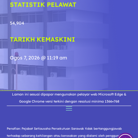
STATISTIK PELAWAT
54,904
TARIKH KEMASKINI
Ogos 7, 2026 @ 11:19 am
Laman ini sesuai dipapar mengunakan pelayar web Microsoft Edge &
Google Chrome versi terkini dengan resolusi minima 1366×768
Penafian: Pejabat Setiausaha Persekutuan Sarawak tidak bertanggungjawab
terhadap sebarang kehilangan atau kerosakan yang dialami oleh pengguna