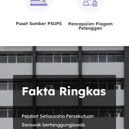
Pusat Sumber PSUPS
Pencapaian Piagam
Pelanggan
Pemain
Video
Fakta Ringkas
Pejabat Setiausaha Persekutuan
Sarawak bertanggungjawab