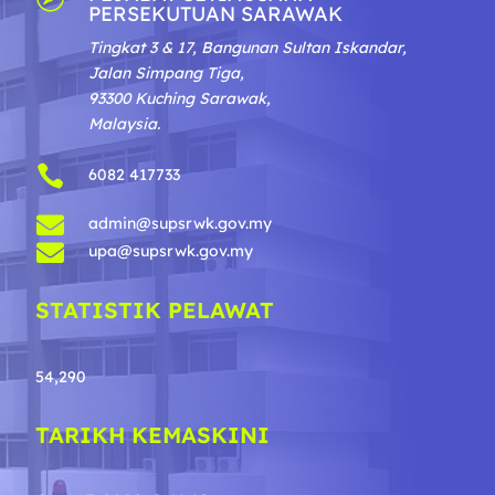
PERSEKUTUAN SARAWAK
Tingkat 3 & 17, Bangunan Sultan Iskandar,
Jalan Simpang Tiga,
93300 Kuching Sarawak,
Malaysia.

6082 417733

admin@supsrwk.gov.my

upa@supsrwk.gov.my
STATISTIK PELAWAT
54,290
TARIKH KEMASKINI