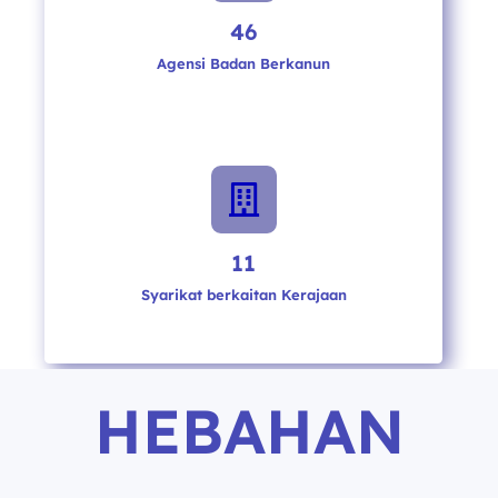
46
Agensi Badan Berkanun

11
Syarikat berkaitan Kerajaan
HEBAHAN