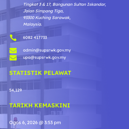
Tingkat 3 & 17, Bangunan Sultan Iskandar,
Jalan Simpang Tiga,
93300 Kuching Sarawak,
Malaysia.

6082 417733

admin@supsrwk.gov.my

upa@supsrwk.gov.my
STATISTIK PELAWAT
54,129
TARIKH KEMASKINI
Ogos 6, 2026 @ 3:53 pm