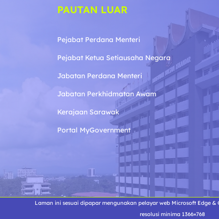
PAUTAN LUAR
Pejabat Perdana Menteri
Pejabat Ketua Setiausaha Negara
Jabatan Perdana Menteri
Jabatan Perkhidmatan Awam
Kerajaan Sarawak
Portal MyGovernment
Laman ini sesuai dipapar mengunakan pelayar web Microsoft Edge & G
resolusi minima 1366×768