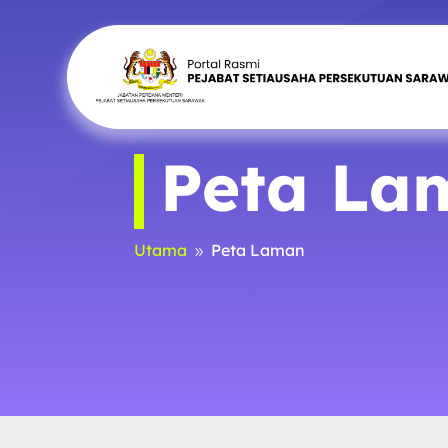
Peta La
Utama
Peta Laman
9