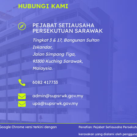
HUBUNGI KAMI
PEJABAT SETIAUSAHA

PERSEKUTUAN SARAWAK
Tingkat 3 & 17, Bangunan Sultan
Iskandar,
Jalan Simpang Tiga,
93300 Kuching Sarawak,
Malaysia.

6082 417733

admin@supsrwk.gov.my

upa@supsrwk.gov.my
oogle Chrome versi terkini dengan
Penafian: Pejabat Setiausaha Perseku
kerosakan yang dialami oleh penggun