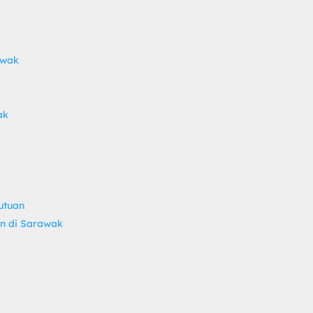
awak
ak
utuan
an di Sarawak