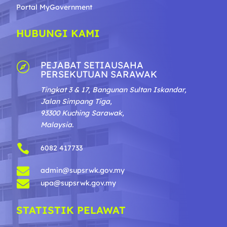
Portal MyGovernment
HUBUNGI KAMI
PEJABAT SETIAUSAHA

PERSEKUTUAN SARAWAK
Tingkat 3 & 17, Bangunan Sultan Iskandar,
Jalan Simpang Tiga,
93300 Kuching Sarawak,
Malaysia.

6082 417733

admin@supsrwk.gov.my

upa@supsrwk.gov.my
STATISTIK PELAWAT