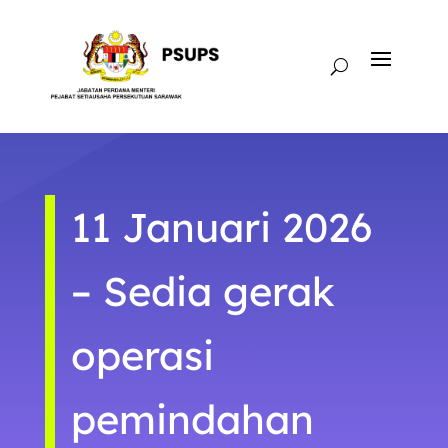
11 Januari 2026
– Sedia gerak
operasi
pemindahan