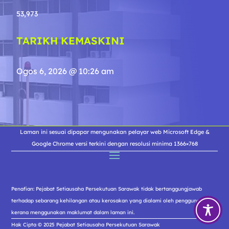
53,973
TARIKH KEMASKINI
Ogos 6, 2026 @ 10:26 am
Laman ini sesuai dipapar mengunakan pelayar web Microsoft Edge &
Google Chrome versi terkini dengan resolusi minima 1366×768
Penafian: Pejabat Setiausaha Persekutuan Sarawak tidak bertanggungjawab
terhadap sebarang kehilangan atau kerosakan yang dialami oleh pengguna
kerana menggunakan maklumat dalam laman ini.
Hak Cipta © 2025 Pejabat Setiausaha Persekutuan Sarawak