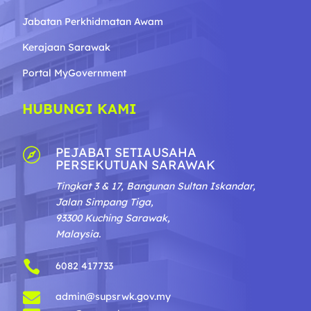
Jabatan Perkhidmatan Awam
Kerajaan Sarawak
Portal MyGovernment
HUBUNGI KAMI
PEJABAT SETIAUSAHA

PERSEKUTUAN SARAWAK
Tingkat 3 & 17, Bangunan Sultan Iskandar,
Jalan Simpang Tiga,
93300 Kuching Sarawak,
Malaysia.

6082 417733

admin@supsrwk.gov.my