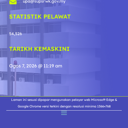

upa@supsrwk.gov.my
STATISTIK PELAWAT
54,526
TARIKH KEMASKINI
Ogos 7, 2026 @ 11:19 am
Laman ini sesuai dipapar mengunakan pelayar web Microsoft Edge &
Google Chrome versi terkini dengan resolusi minima 1366×768