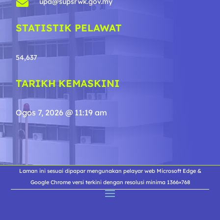

upa@supsrwk.gov.my
STATISTIK PELAWAT
54,637
TARIKH KEMASKINI
Ogos 7, 2026 @ 11:19 am
Laman ini sesuai dipapar mengunakan pelayar web Microsoft Edge &
Google Chrome versi terkini dengan resolusi minima 1366×768