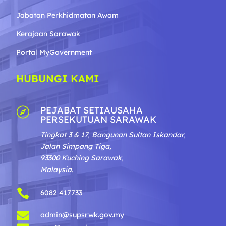
Jabatan Perkhidmatan Awam
Kerajaan Sarawak
Portal MyGovernment
HUBUNGI KAMI
PEJABAT SETIAUSAHA

PERSEKUTUAN SARAWAK
Tingkat 3 & 17, Bangunan Sultan Iskandar,
Jalan Simpang Tiga,
93300 Kuching Sarawak,
Malaysia.

6082 417733

admin@supsrwk.gov.my