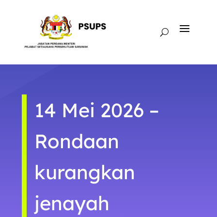
14 Mei 2026 –
Rondaan
kurangkan
jenayah