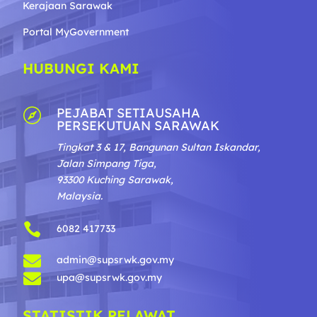
Kerajaan Sarawak
Portal MyGovernment
HUBUNGI KAMI
PEJABAT SETIAUSAHA

PERSEKUTUAN SARAWAK
Tingkat 3 & 17, Bangunan Sultan Iskandar,
Jalan Simpang Tiga,
93300 Kuching Sarawak,
Malaysia.

6082 417733

admin@supsrwk.gov.my

upa@supsrwk.gov.my
STATISTIK PELAWAT