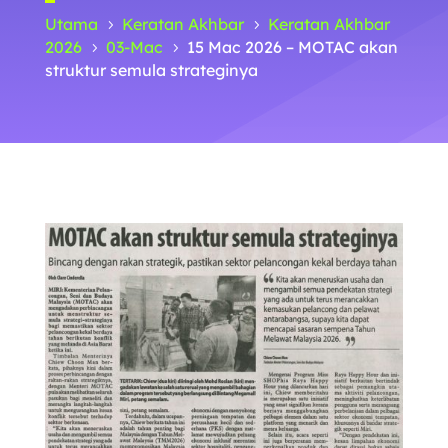
Utama
Keratan Akhbar
Keratan Akhbar
5
5
2026
03-Mac
15 Mac 2026 – MOTAC akan
5
5
struktur semula strateginya