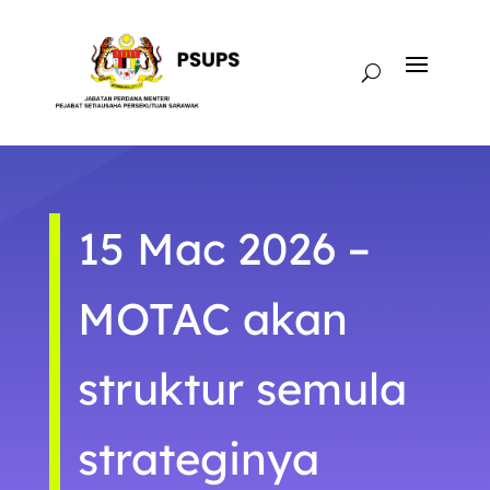
15 Mac 2026 –
MOTAC akan
struktur semula
strateginya