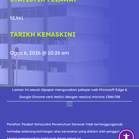
53,941
TARIKH KEMASKINI
Ogos 6, 2026 @ 10:26 am
Laman ini sesuai dipapar mengunakan pelayar web Microsoft Edge &
Google Chrome versi terkini dengan resolusi minima 1366×768
Penafian: Pejabat Setiausaha Persekutuan Sarawak tidak bertanggungjawab
terhadap sebarang kehilangan atau kerosakan yang dialami oleh pengguna
kerana menggunakan maklumat dalam laman ini.