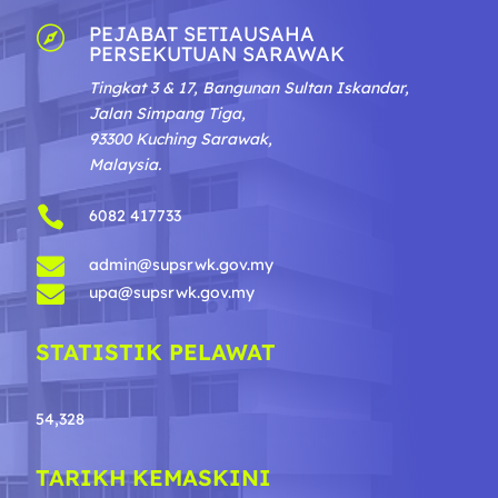
PEJABAT SETIAUSAHA

PERSEKUTUAN SARAWAK
Tingkat 3 & 17, Bangunan Sultan Iskandar,
Jalan Simpang Tiga,
93300 Kuching Sarawak,
Malaysia.

6082 417733

admin@supsrwk.gov.my

upa@supsrwk.gov.my
STATISTIK PELAWAT
54,328
TARIKH KEMASKINI