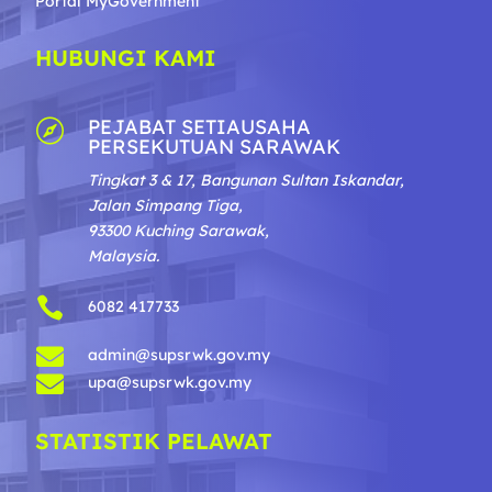
Portal MyGovernment
HUBUNGI KAMI
PEJABAT SETIAUSAHA

PERSEKUTUAN SARAWAK
Tingkat 3 & 17, Bangunan Sultan Iskandar,
Jalan Simpang Tiga,
93300 Kuching Sarawak,
Malaysia.

6082 417733

admin@supsrwk.gov.my

upa@supsrwk.gov.my
STATISTIK PELAWAT