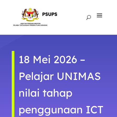
18 Mei 2026 –
Pelajar UNIMAS
nilai tahap
penggunaan ICT