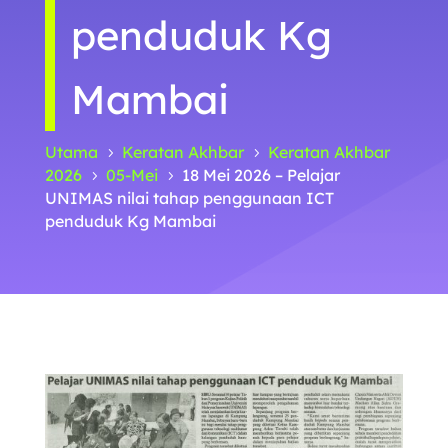
penduduk Kg
Mambai
Utama
Keratan Akhbar
Keratan Akhbar
5
5
2026
05-Mei
18 Mei 2026 – Pelajar
5
5
UNIMAS nilai tahap penggunaan ICT
penduduk Kg Mambai