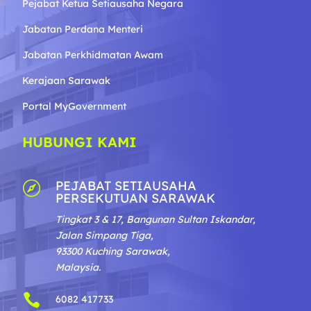
Pejabat Ketua Setiausaha Negara
Jabatan Perdana Menteri
Jabatan Perkhidmatan Awam
Kerajaan Sarawak
Portal MyGovernment
HUBUNGI KAMI
PEJABAT SETIAUSAHA

PERSEKUTUAN SARAWAK
Tingkat 3 & 17, Bangunan Sultan Iskandar,
Jalan Simpang Tiga,
93300 Kuching Sarawak,
Malaysia.

6082 417733