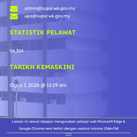

admin@supsrwk.gov.my

upa@supsrwk.gov.my
STATISTIK PELAWAT
54,324
TARIKH KEMASKINI
Ogos 7, 2026 @ 11:19 am
Laman ini sesuai dipapar mengunakan pelayar web Microsoft Edge &
Google Chrome versi terkini dengan resolusi minima 1366×768