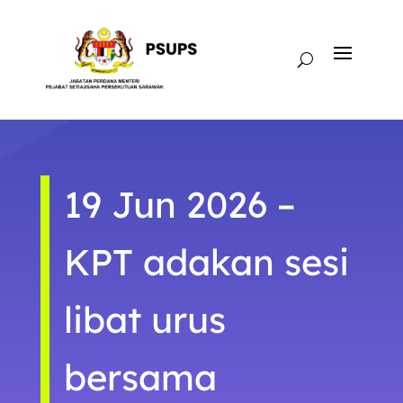
19 Jun 2026 –
KPT adakan sesi
libat urus
bersama