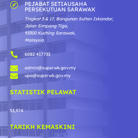
PEJABAT SETIAUSAHA

PERSEKUTUAN SARAWAK
Tingkat 3 & 17, Bangunan Sultan Iskandar,
Jalan Simpang Tiga,
93300 Kuching Sarawak,
Malaysia.

6082 417733

admin@supsrwk.gov.my

upa@supsrwk.gov.my
STATISTIK PELAWAT
53,974
TARIKH KEMASKINI