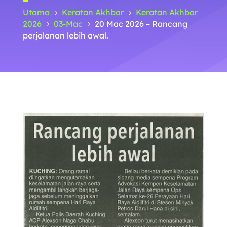
Utama
Keratan Akhbar
Keratan Akhbar
5
5
2026
03-Mac
20 Mac 2026 – Rancang
5
5
perjalanan lebih awal.