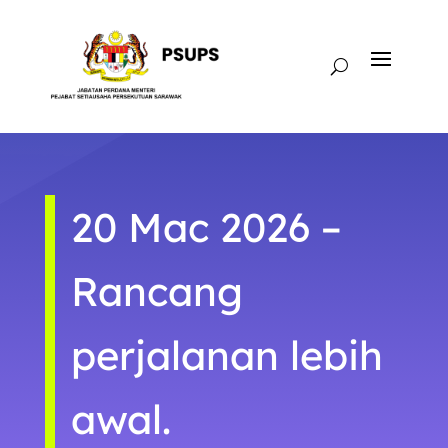
20 Mac 2026 –
Rancang
perjalanan lebih
awal.