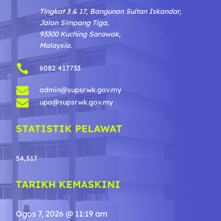
Tingkat 3 & 17, Bangunan Sultan Iskandar,
Jalan Simpang Tiga,
93300 Kuching Sarawak,
Malaysia.

6082 417733

admin@supsrwk.gov.my

upa@supsrwk.gov.my
STATISTIK PELAWAT
54,517
TARIKH KEMASKINI
Ogos 7, 2026 @ 11:19 am