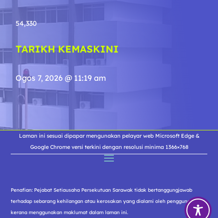
54,330
TARIKH KEMASKINI
Ogos 7, 2026 @ 11:19 am
Laman ini sesuai dipapar mengunakan pelayar web Microsoft Edge &
Google Chrome versi terkini dengan resolusi minima 1366×768
Penafian: Pejabat Setiausaha Persekutuan Sarawak tidak bertanggungjawab
terhadap sebarang kehilangan atau kerosakan yang dialami oleh pengguna
kerana menggunakan maklumat dalam laman ini.