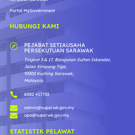
Portal MyGovernment
HUBUNGI KAMI
PEJABAT SETIAUSAHA

PERSEKUTUAN SARAWAK
Tingkat 3 & 17, Bangunan Sultan Iskandar,
Jalan Simpang Tiga,
93300 Kuching Sarawak,
Malaysia.

6082 417733

admin@supsrwk.gov.my

upa@supsrwk.gov.my
STATISTIK PELAWAT