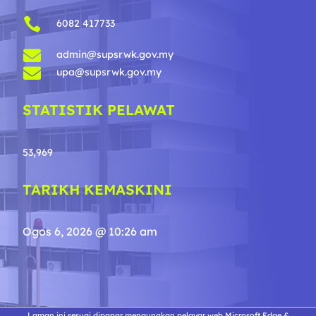

6082 417733

admin@supsrwk.gov.my

upa@supsrwk.gov.my
STATISTIK PELAWAT
53,969
TARIKH KEMASKINI
Ogos 6, 2026 @ 10:26 am
Laman ini sesuai dipapar mengunakan pelayar web Microsoft Edge &