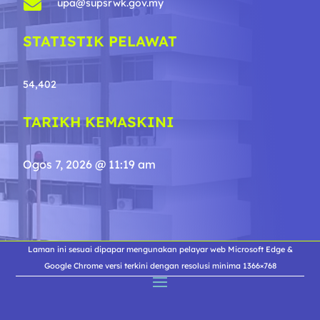

upa@supsrwk.gov.my
STATISTIK PELAWAT
54,402
TARIKH KEMASKINI
Ogos 7, 2026 @ 11:19 am
Laman ini sesuai dipapar mengunakan pelayar web Microsoft Edge &
Google Chrome versi terkini dengan resolusi minima 1366×768