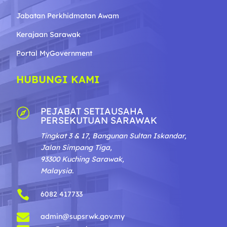
Jabatan Perkhidmatan Awam
Kerajaan Sarawak
Portal MyGovernment
HUBUNGI KAMI
PEJABAT SETIAUSAHA

PERSEKUTUAN SARAWAK
Tingkat 3 & 17, Bangunan Sultan Iskandar,
Jalan Simpang Tiga,
93300 Kuching Sarawak,
Malaysia.

6082 417733

admin@supsrwk.gov.my