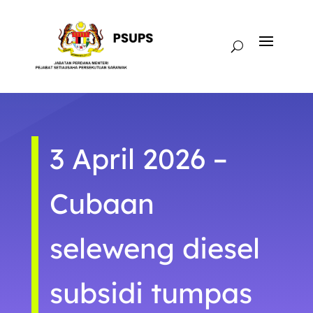
3 April 2026 –
Cubaan
seleweng diesel
subsidi tumpas