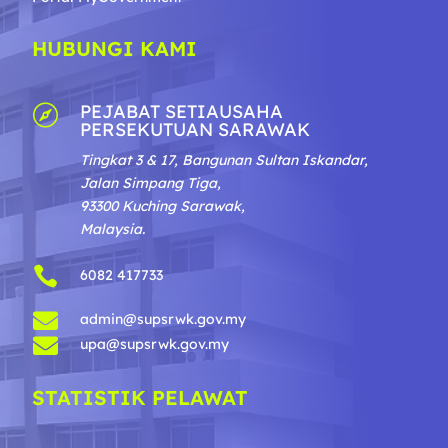
HUBUNGI KAMI
PEJABAT SETIAUSAHA

PERSEKUTUAN SARAWAK
Tingkat 3 & 17, Bangunan Sultan Iskandar,
Jalan Simpang Tiga,
93300 Kuching Sarawak,
Malaysia.

6082 417733

admin@supsrwk.gov.my

upa@supsrwk.gov.my
STATISTIK PELAWAT