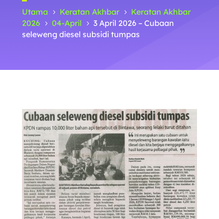
Utama
Keratan Akhbar
Keratan Akhbar
5
5
2026
04-April
3 April 2026 – Cubaan
5
5
seleweng diesel subsidi tumpas