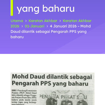
yang baharu
Utama
Keratan Akhbar
Keratan Akhbar
5
5
2026
01-Januari
4 Januari 2026 – Mohd
5
5
Daud dilantik sebagai Pengarah PPS yang
baharu