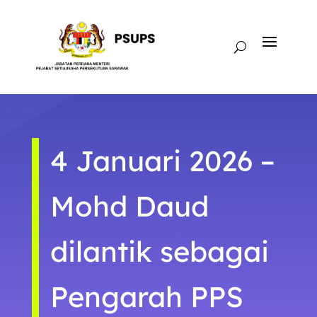
4 Januari 2026 –
Mohd Daud
dilantik sebagai
Pengarah PPS