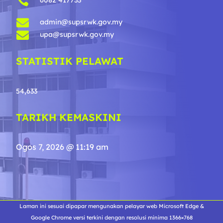


admin@supsrwk.gov.my

upa@supsrwk.gov.my
STATISTIK PELAWAT
54,633
TARIKH KEMASKINI
Ogos 7, 2026 @ 11:19 am
Laman ini sesuai dipapar mengunakan pelayar web Microsoft Edge &
Google Chrome versi terkini dengan resolusi minima 1366×768