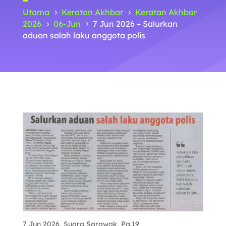
Utama
Keratan Akhbar
Keratan Akhbar
5
5
2026
06-Jun
7 Jun 2026 – Salurkan
5
5
aduan salah laku anggota polis
7 Jun 2026, Suara Sarawak, Pg.19