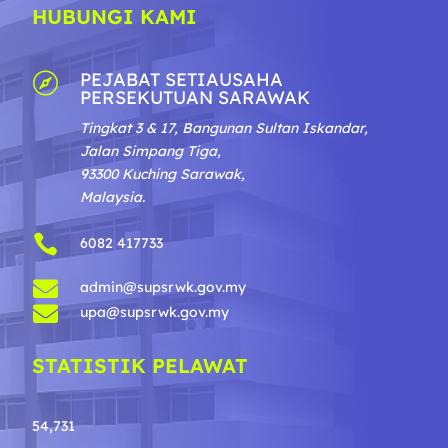
HUBUNGI KAMI
PEJABAT SETIAUSAHA

PERSEKUTUAN SARAWAK
Tingkat 3 & 17, Bangunan Sultan Iskandar,
Jalan Simpang Tiga,
93300 Kuching Sarawak,
Malaysia.

6082 417733

admin@supsrwk.gov.my

upa@supsrwk.gov.my
STATISTIK PELAWAT
54,731