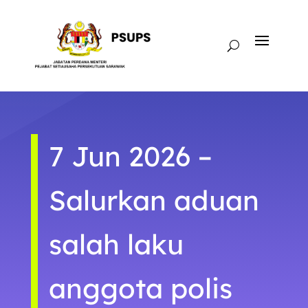
7 Jun 2026 –
Salurkan aduan
salah laku
anggota polis