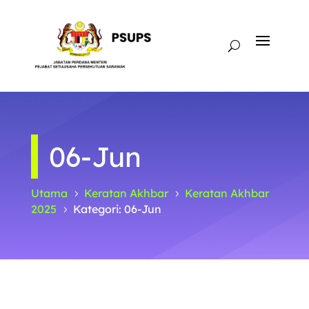
06-Jun
Utama
Keratan Akhbar
Keratan Akhbar
5
5
2025
Kategori: 06-Jun
5