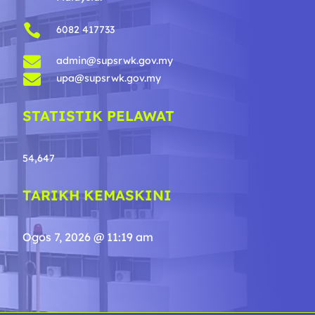

6082 417733

admin@supsrwk.gov.my

upa@supsrwk.gov.my
STATISTIK PELAWAT
54,647
TARIKH KEMASKINI
Ogos 7, 2026 @ 11:19 am