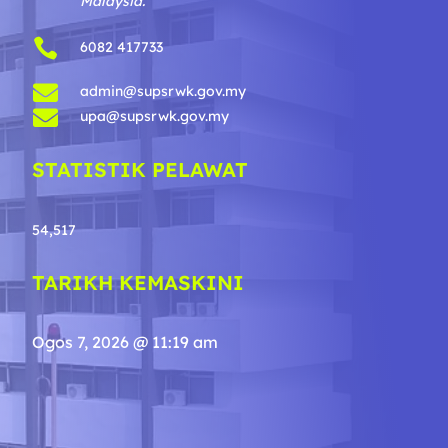
Malaysia.

6082 417733

admin@supsrwk.gov.my

upa@supsrwk.gov.my
STATISTIK PELAWAT
54,517
TARIKH KEMASKINI
Ogos 7, 2026 @ 11:19 am