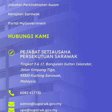
Jabatan Perkhidmatan Awam
Kerajaan Sarawak
Portal MyGovernment
HUBUNGI KAMI
PEJABAT SETIAUSAHA

PERSEKUTUAN SARAWAK
Tingkat 3 & 17, Bangunan Sultan Iskandar,
Jalan Simpang Tiga,
93300 Kuching Sarawak,
Malaysia.

6082 417733

admin@supsrwk.gov.my

upa@supsrwk.gov.my