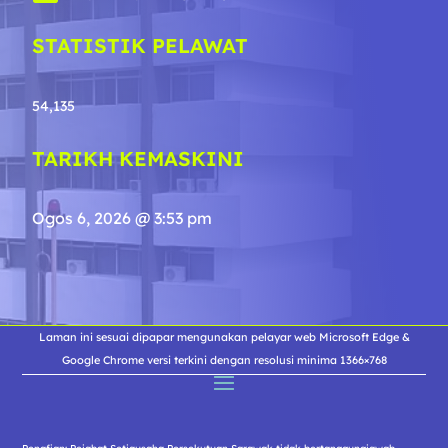
STATISTIK PELAWAT
54,135
TARIKH KEMASKINI
Ogos 6, 2026 @ 3:53 pm
Laman ini sesuai dipapar mengunakan pelayar web Microsoft Edge &
Google Chrome versi terkini dengan resolusi minima 1366×768