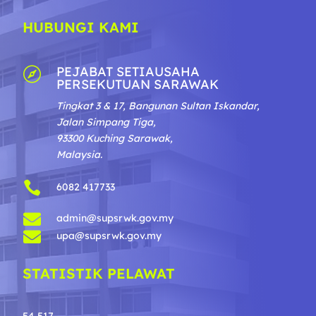
HUBUNGI KAMI
PEJABAT SETIAUSAHA

PERSEKUTUAN SARAWAK
Tingkat 3 & 17, Bangunan Sultan Iskandar,
Jalan Simpang Tiga,
93300 Kuching Sarawak,
Malaysia.

6082 417733

admin@supsrwk.gov.my

upa@supsrwk.gov.my
STATISTIK PELAWAT
54,517