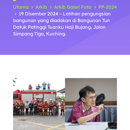
Utama
Arkib
Arkib Galeri Foto
PP-2024
5
5
5
19 Disember 2024 – Latihan pengungsian
5
bangunan yang diadakan di Bangunan Tun
Datuk Patinggi Tuanku Haji Bujang, Jalan
Simpang Tiga, Kuching.