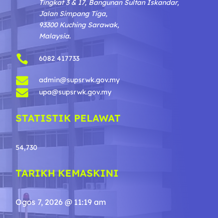
Tingkat 3 & 17, Bangunan Sultan Iskandar,
Jalan Simpang Tiga,
93300 Kuching Sarawak,
Malaysia.

6082 417733

admin@supsrwk.gov.my

upa@supsrwk.gov.my
STATISTIK PELAWAT
54,730
TARIKH KEMASKINI
Ogos 7, 2026 @ 11:19 am