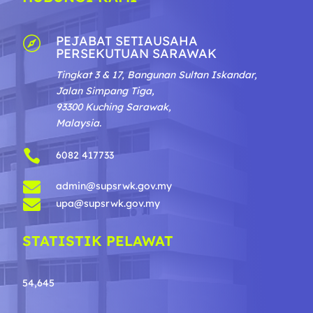
PEJABAT SETIAUSAHA

PERSEKUTUAN SARAWAK
Tingkat 3 & 17, Bangunan Sultan Iskandar,
Jalan Simpang Tiga,
93300 Kuching Sarawak,
Malaysia.

6082 417733

admin@supsrwk.gov.my

upa@supsrwk.gov.my
STATISTIK PELAWAT
54,645