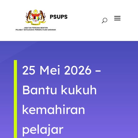
25 Mei 2026 –
Bantu kukuh
kemahiran
pelajar